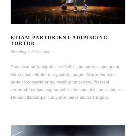
ETIAM PARTURIENT ADIPISCING
TORTOR
Branding
/
Packaging
Cras justo odio, dapibus ac facilisis in, egestas eget quam.
Nulla vitae elit libero, a pharetra augue. Morbi leo risus,
porta ac consectetur ac, vestibulum at eros. Praesent
commodo cursus magna, vel scelerisque nisl consectetur et.
Donec ullamcorper nulla non metus auctor fringilla.