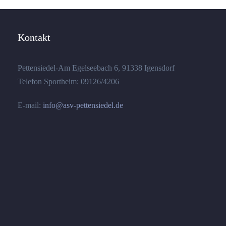
Kontakt
Pettensiedel-Am Egelseebach 6, 91338 Igensdorf
Telefon Sportheim: 09126/4206
E-mail:
info@asv-pettensiedel.de