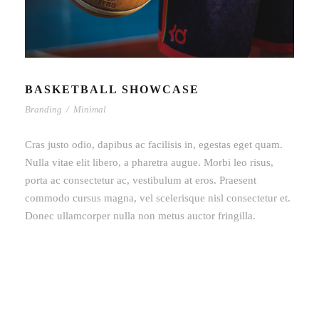
BASKETBALL SHOWCASE
Branding
/
Minimal
Cras justo odio, dapibus ac facilisis in, egestas eget quam.
Nulla vitae elit libero, a pharetra augue. Morbi leo risus,
porta ac consectetur ac, vestibulum at eros. Praesent
commodo cursus magna, vel scelerisque nisl consectetur et.
Donec ullamcorper nulla non metus auctor fringilla.