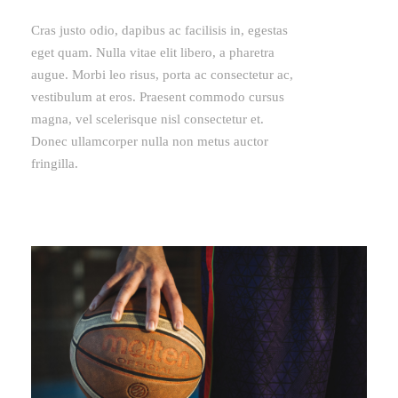
Cras justo odio, dapibus ac facilisis in, egestas
eget quam. Nulla vitae elit libero, a pharetra
augue. Morbi leo risus, porta ac consectetur ac,
vestibulum at eros. Praesent commodo cursus
magna, vel scelerisque nisl consectetur et.
Donec ullamcorper nulla non metus auctor
fringilla.