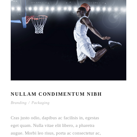
NULLAM CONDIMENTUM NIBH
Branding
/
Packaging
Cras justo odio, dapibus ac facilisis in, egestas
eget quam. Nulla vitae elit libero, a pharetra
augue. Morbi leo risus, porta ac consectetur ac,