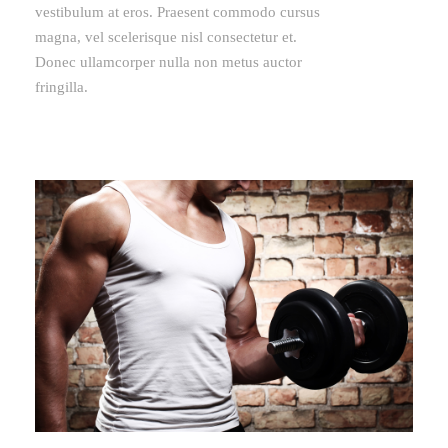
vestibulum at eros. Praesent commodo cursus
magna, vel scelerisque nisl consectetur et.
Donec ullamcorper nulla non metus auctor
fringilla.