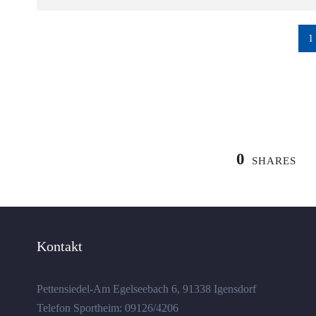
1
0
SHARES
Kontakt
Pettensiedel-Am Egelseebach 6, 91338 Igensdorf
Telefon Sportheim: 09126/4206