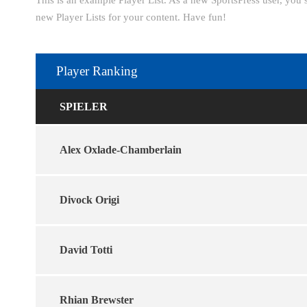
This is an example Player List. As a new SportsPress user, you
new Player Lists for your content. Have fun!
Player Ranking
SPIELER
Alex Oxlade-Chamberlain
Divock Origi
David Totti
Rhian Brewster