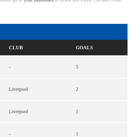
 should go to
your dashboard
to delete this Player List and create
CLUB
GOALS
-
5
Liverpool
2
Liverpool
1
-
1