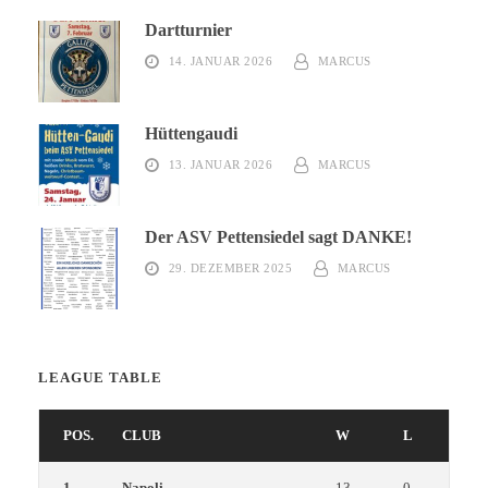
Dartturnier
14. JANUAR 2026
MARCUS
Hüttengaudi
13. JANUAR 2026
MARCUS
Der ASV Pettensiedel sagt DANKE!
29. DEZEMBER 2025
MARCUS
LEAGUE TABLE
POS.
CLUB
W
L
1
Napoli
13
0