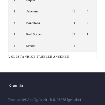
2
Juventus
12
0
3
Barcelona
11
0
4
Real Soccer
11
1
5
Sevilla
11
2
VOLLSTÄNDIGE TABELLE ANSEHEN
Kontakt
Pettensiedel-Am Egelseebach 6, 91338 Igensdorf